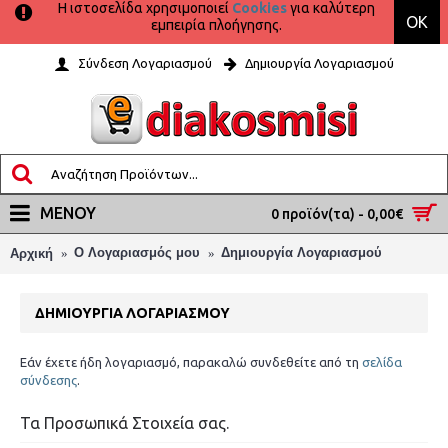
Η ιστοσελίδα χρησιμοποιεί
Cookies
για καλύτερη
OK
εμπειρία πλοήγησης.
Σύνδεση Λογαριασμού
Δημιουργία Λογαριασμού
ΜΕΝΟΎ
0 προϊόν(τα) - 0,00€
O Λογαριασμός μου
Δημιουργία Λογαριασμού
Αρχική
ΔΗΜΙΟΥΡΓΊΑ ΛΟΓΑΡΙΑΣΜΟΎ
Εάν έχετε ήδη λογαριασμό, παρακαλώ συνδεθείτε από τη
σελίδα
σύνδεσης
.
Τα Προσωπικά Στοιχεία σας.