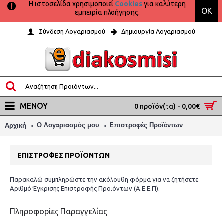
Η ιστοσελίδα χρησιμοποιεί
Cookies
για καλύτερη
OK
εμπειρία πλοήγησης.
Σύνδεση Λογαριασμού
Δημιουργία Λογαριασμού
ΜΕΝΟΎ
0 προϊόν(τα) - 0,00€
O Λογαριασμός μου
Επιστροφές Προϊόντων
Αρχική
ΕΠΙΣΤΡΟΦΈΣ ΠΡΟΪΌΝΤΩΝ
Παρακαλώ συμπληρώστε την ακόλουθη φόρμα για να ζητήσετε
Αριθμό Έγκρισης Επιστροφής Προϊόντων (Α.Ε.Ε.Π).
Πληροφορίες Παραγγελίας