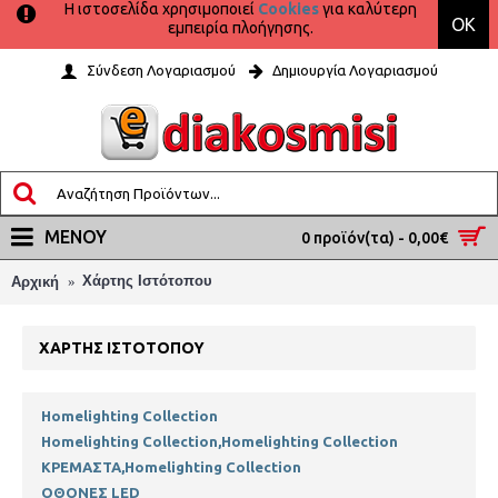
Η ιστοσελίδα χρησιμοποιεί
Cookies
για καλύτερη
OK
εμπειρία πλοήγησης.
Σύνδεση Λογαριασμού
Δημιουργία Λογαριασμού
ΜΕΝΟΎ
0 προϊόν(τα) - 0,00€
Χάρτης Ιστότοπου
Αρχική
ΧΆΡΤΗΣ ΙΣΤΌΤΟΠΟΥ
Homelighting Collection
Homelighting Collection,Homelighting Collection
ΚΡΕΜΑΣΤΑ,Homelighting Collection
ΟΘΟΝΕΣ LED