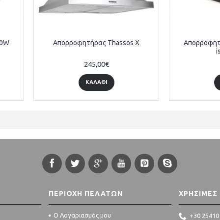
60W
Απορροφητήρας Thassos X
Απορροφητ
i
245,00€
ΚΑΛΆΘΙ
ΠΕΡΙΟΧΉ ΠΕΛΑΤΏΝ
ΧΡΉΣΙΜΕΣ
O Λογαριασμός μου
+30 25410