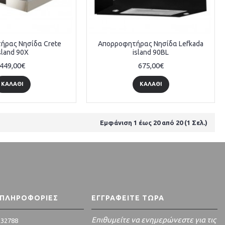
ήρας Νησίδα Crete
Απορροφητήρας Νησίδα Lefkada
sland 90X
island 90BL
449,00€
675,00€
ΚΑΛΆΘΙ
ΚΑΛΆΘΙ
Εμφάνιση 1 έως 20 από 20 (1 Σελ.)
 ΠΛΗΡΟΦΟΡΊΕΣ
ΕΓΓΡΑΦΕΊΤΕ ΤΏΡΑ
Επιθυμείτε να ενημερώνεστε για τις
 32788