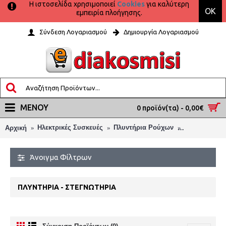
Η ιστοσελίδα χρησιμοποιεί
Cookies
για καλύτερη
OK
εμπειρία πλοήγησης.
Σύνδεση Λογαριασμού
Δημιουργία Λογαριασμού
ΜΕΝΟΎ
0 προϊόν(τα) - 0,00€
Ηλεκτρικές Συσκευές
Πλυντήρια Ρούχων
Πλυντήρια - 
Αρχική
Άνοιγμα Φίλτρων
ΠΛΥΝΤΉΡΙΑ - ΣΤΕΓΝΩΤΉΡΙΑ