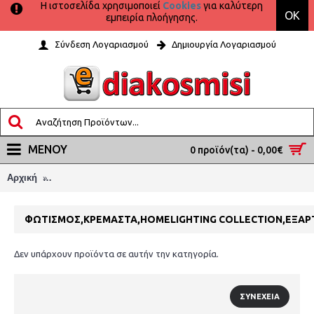
Η ιστοσελίδα χρησιμοποιεί
Cookies
για καλύτερη
OK
εμπειρία πλοήγησης.
Σύνδεση Λογαριασμού
Δημιουργία Λογαριασμού
ΜΕΝΟΎ
0 προϊόν(τα) - 0,00€
ΦΩΤΙΣΜΟΣ,ΚΡΕΜΑΣΤΑ,Homelighting Collection,ΕΞΑΡΤΗΜΑ,H
Αρχική
ΦΩΤΙΣΜΟΣ,ΚΡΕΜΑΣΤΑ,HOMELIGHTING COLLECTION,ΕΞΑΡ
Δεν υπάρχουν προϊόντα σε αυτήν την κατηγορία.
ΣΥΝΈΧΕΙΑ