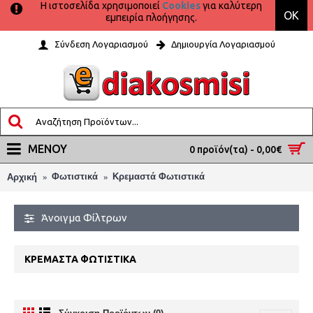
Η ιστοσελίδα χρησιμοποιεί
Cookies
για καλύτερη
OK
εμπειρία πλοήγησης.
Σύνδεση Λογαριασμού
Δημιουργία Λογαριασμού
ΜΕΝΟΎ
0 προϊόν(τα) - 0,00€
Φωτιστικά
Κρεμαστά Φωτιστικά
Αρχική
Άνοιγμα Φίλτρων
ΚΡΕΜΑΣΤΆ ΦΩΤΙΣΤΙΚΆ