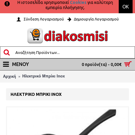
Η ιστοσελίδα χρησιμοποιεί
Cookies
για καλύτερη
OK
εμπειρία πλοήγησης.
Σύνδεση Λογαριασμού
Δημιουργία Λογαριασμού
ΜΕΝΟΎ
0 προϊόν(τα) - 0,00€
Ηλεκτρικό Μπρίκι Inox
Αρχική
ΗΛΕΚΤΡΙΚΌ ΜΠΡΊΚΙ INOX